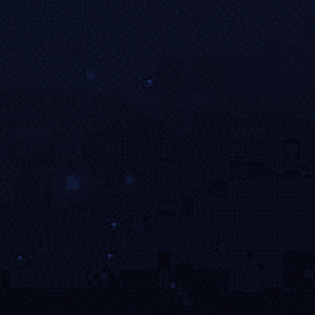
与狼刺两支球队在西部决赛之前均获...
惊人我们需
星詹姆斯对印第安纳步行者队的表现...
联系我们
快速导航
掖市甘州区东环路569号
App下载
关于我们
upport@stefaniafersini.com
隐私政策
用户协议
网站地图