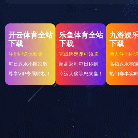
此外，球员们对于新战术的理解和执行力
要根据实际情况不断调整训练计划，以提
最后，随着赛事进程的推进，各支球队都
术，使热刺在比赛中保持竞争力。
2、球员状态
接下来三场比赛中，球员的身体状态和心
的表现不如预期。因此，在即将到来的比
同时，心理素质也是不可忽视的一环。在
建设活动，提高全队士气，让每位球员都
另外，对于一些老将来说，他们丰富的比
选拔首发阵容时，如何平衡经验与体能，