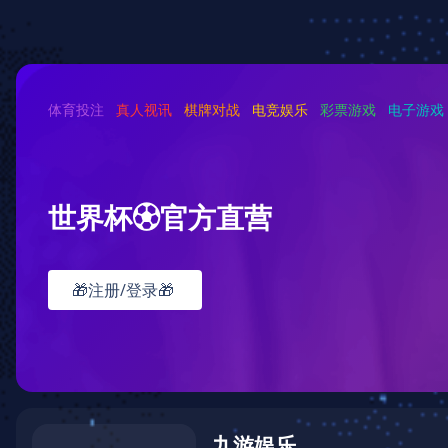
MK体育
AP
欢迎访问
MK体育
，提供全面覆盖足球
场比赛，