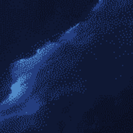
说无疑都是不同程度上的挑战。在这三场关
以应对可能出现的不利局面。此外，还须注
，对于自己球队优劣势也要有清晰认识，这
，在接下来的三场比赛中，他们不能仅仅依
可以借助专业心理辅导，引导球员正确看待