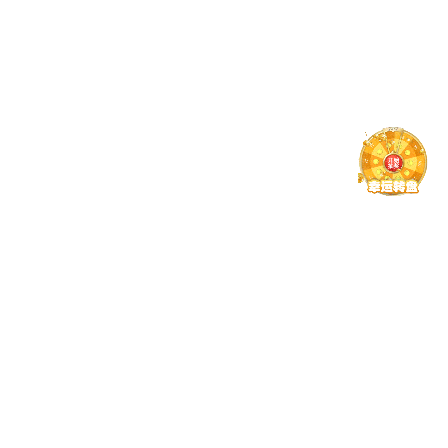
随着赛季深入，如果拉唐能够保持目前状态，那么他
有机会冲击个人职业生涯的新高峰。持续稳定地输出
进球，将使他逐步跻身顶级前锋之列，从而吸引更多
国内外俱乐部关注。这样的机遇既是挑战也是动力，
可以促使他不断突破自我界限，实现更大的成就。
另外，在经过一段时间磨合后，假设同伴们都能找到
最佳配合方式，那么他们之间将形成强大的默契，这
将进一步放大其个人特色。在这种情况下，中超联赛
将见证更多来自他的精彩瞬间，也会让各支球队加倍
重视他的存在。
最后，我们也期待看到国家队层面的召唤。如果他的
表现继续出色，很可能会得到国家队征召，为国争
光。而这对于任何一名职业足球运动员来说，无疑都