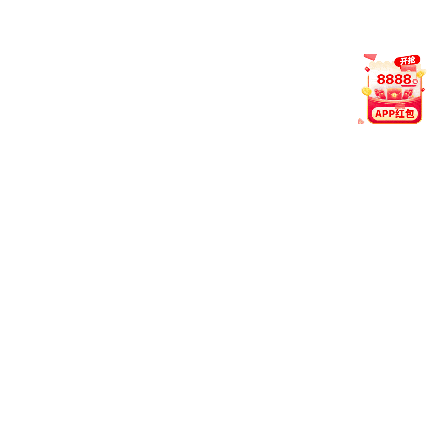
来能够继续看到他的精彩演出！
上一篇：
博卡青年门将马尔切辛遭遇重伤右…
下一篇：
詹姆斯赞步行者全力以赴速度惊人
相关推荐文章