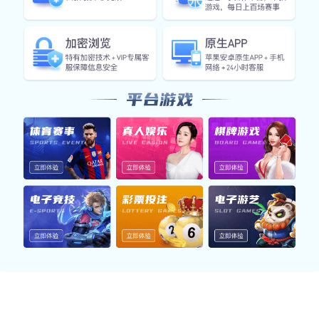
同时，拉唐善于利用自己的跑位制造空档，以便接应
队友传球。在比赛中，无论是横向移动还是纵深插
入，他都能找到最佳位置完成进攻。这种灵活多变的
进攻风格，使得他很难被对方后卫盯死，更容易获得
破门机会。
此外，拉唐还展现出了良好的团队意识，经常主动回
撤参与防守，并积极为队友创造空间和机会。在这样
一个讲究整体配合与默契合作的时代，他无疑是球队
不可或缺的一部分。
3、对球队整体影响
拉唐在本赛季初期便以其惊人的状态提升了全队士
气。随着他的频繁进球，不仅赢得了观众喝彩，也增