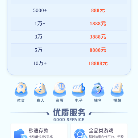
平台技术与服务能力
平台构建了一套高可用的全终端直播服务架构，集成智能风
控、秒级加载、多节点加速等核心技术，确保不同区域用户
都能流畅体验体育赛事。 同时，MK体育提供全天候客服支