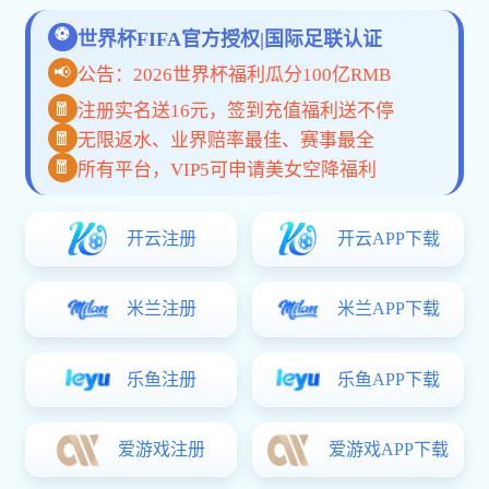
关于MK体育
MK体育是专注于体育赛事直播与互动体验的创新平台，致力于
为全球用户带来高速、安全与多样化的观赛服务体验，覆盖多语
种、多终端、多场景。