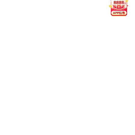
阅读全文
2026-08-03
艾纳维谈摩洛哥世界杯开局良好并重申将继续效力罗
马球队
在2023年摩洛哥世界杯开局良好的背景下，艾纳维作为球队
的一员，表达了对比赛的信心和对未来的展望。他强调了摩...