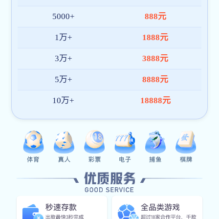
得他在关键时刻能够为球队打入重要进球。
除了射门能力之外，劳塔罗还具备良好的控球能力。
他经常能够通过灵活多变的跑动，为队友创造机会。
在比赛中，他总是能找到最佳的位置接应传球，这使
得他成为球队进攻体系中不可或缺的一部分。此外，
他对于场上局势变化的敏锐洞察力，也让他能及时做
出调整，从而达到最佳效果。
由于拥有如此丰富的技术细节，劳塔罗不仅仅是一名
优秀的前锋，更是一名全能型攻击手。他常常能够利
用自己的速度与技巧，在对方防线撕开一条缺口，为
其他队员提供助攻，帮助球队取得胜利。这种综合技
艺，让马罗基对他的评价更加高涨。
2、强烈的团队精神