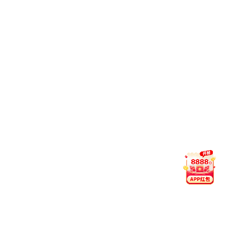
总结：
通过以上四个方面，我们可以清晰地看到为什么马罗
基会称赞劳塔如同真正领袖一样展现出的领导力与双
重实力。从他的技术能力，到团队精神，再到心理素
质以及战术意识，都彰显着这一年轻前锋非凡的发展
潜力。随着时间推移，相信劣势逐渐转化为优势，将
进一步推动阿根廷国家队向着更高峰迈进。
N除了个人层面的成就外，这样全面发展的球员必将
在今后的国际赛场上继续发光发热，引领更多年轻运
动员追寻梦想，对足球事业贡献更多力量。因此，我
们期待看到更多来自于勤奋努力、不懈追求卓越者所
书写的新篇章！