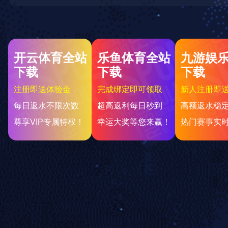
具体来说，当火箭进攻时，湖人的大个子
传球给外线射手的空间。因此，在整场比
随着时间推移，湖人的包夹逐渐形成规模
准备迎接二次进攻。这种高强度、高效率
2、火箭应对策略不足
尽管火箭拥有强大的进攻能力，但面对湖
好球队配置中的其他射手。这种过度依赖
此外，火箭教练组未能及时调整战术。当
是，他们仍然坚持原有风格，使得防线始
这样的局面不仅影响了球队士气，还让球
能力，因此很难恢复到正常状态。这也成