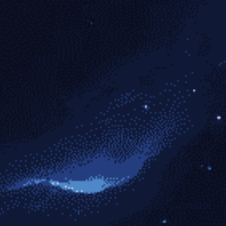
此外，加强板凳深度并培养年轻人才也是
总之，两支球队都需认真总结经验教训，
成功的重要步骤。
总结：
通过以上分析，我们可以看到铁林所提到
作的重要性，以及展望未来发展方向，每
分准备，实现各自目标！
(完)