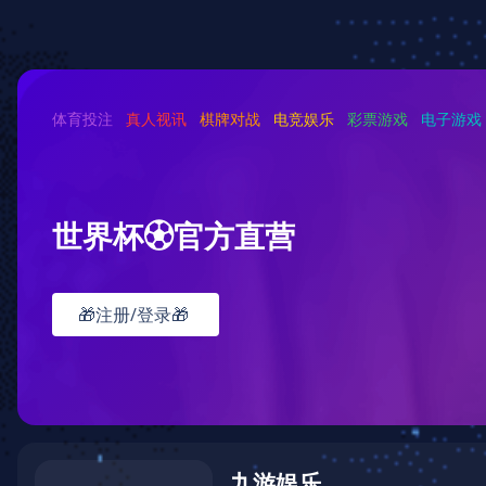
MK体育
AP
欢迎访问
MK体育
，提供全面覆盖足球
场比赛，