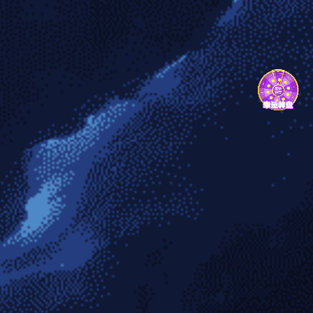
心球员如哈登等仍然展现了一定水平，但由
造机会，同时又能在适当时候自己得分。
篮，为球队拉开比分。他们不仅完成了自己
，这无疑是埋下隐患。
争力。若想突破目前困境，不仅需要提升明
来说，他们需要持续保持这种高强度、高效
都有可能影响最终结果。
面对不同类型防守时快速适应及变化能力。