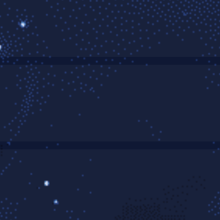
火箭在应对包夹战术上显露弱点
比赛的胜负。近日，洛杉矶湖人队与休斯顿火箭队的一场较量中
术方面暴露出了明显的弱点，这为湖人的胜利提供了机会。本文
火箭在应对包夹时的策略不足；然后评估球员个人能力对整体战
用
防守策略，尤其是针对火箭核心球员的包夹战术。在比赛初期，
的得分机会，还迫使火箭进行不必要的传球，从而造成失误。