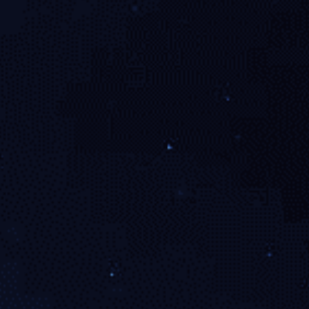
下一篇：
卢克肖缺席英格兰队名单霍尔有望