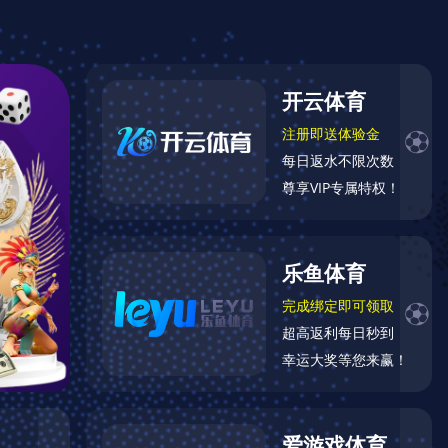
注册入口
赛事与数据服务
APP下载
与
网页使用
，每日同步更新千
比赛节奏。