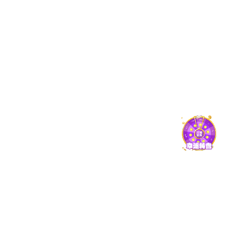
性。
最后，在医疗方面，俱乐部已安排专业医生负责马尔
切辛的手术与康复进程。同时，他们也会为他提供心
理辅导，以帮助他克服因受伤而产生的不安情绪。这
些措施旨在让他尽快回到赛场，并恢复到最佳状态。
4、未来恢复与归队展望
对于所有运动员而言，一次重大受伤往往意味着长期
康复过程。然而，根据医学专家分析，只要严格按照
医嘱进行治疗与康复训练，马尔切辛有望在预计时间
内安全回归。不过，为了避免再度受伤，他可能还需
要进行额外强化训练，以提升膝关节周围肌肉群力
量，从而保障日后的竞技状态。