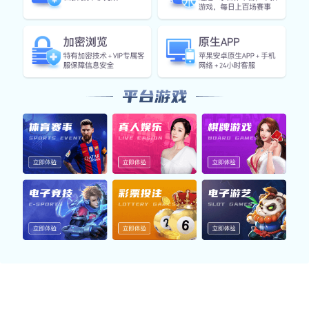
膝，经过进一步检查后确认为前十字韧带断裂。这种
类型的伤势通常需要较长时间进行治疗和恢复，对于
运动员而言，是非常致命的一种损伤。医务人员表
示，需要通过手术修复韧带，并且康复期可能长达八
个月之久。
这样的重伤意味着他将在本赛季剩余的大部分时间内
缺席比赛，这对于正在争夺联赛冠军和杯赛荣誉的博
卡青年来说，是一个沉重打击。球队不得不面对没有
主力门将所带来的压力，同时其他守门员需承担起更
多责任，以填补他的空缺。
此外，从心理层面来看，这样严重的伤病也会给马尔
切辛本人带来一定程度上的挫折感。他可能会经历焦
虑与失落，不仅要承受身体上的痛苦，还要面对漫长