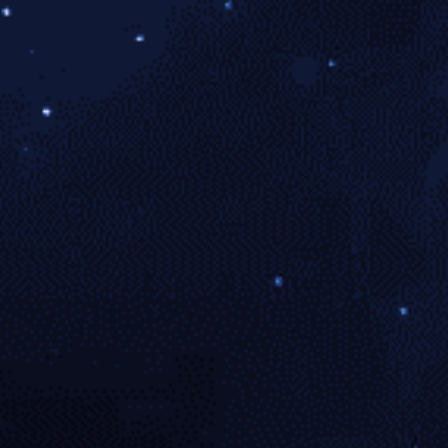
李源一因累计黄牌停赛缺席泰山主…
相关推荐文章
勇士锁定附加赛席位最后四场
在NBA的激烈竞争中，金州勇士队
2026-05-30
瑞士国脚巴尔加斯表现亮眼身
瑞士国脚巴尔加斯在近期的比赛中表
2026-07-21
布朗告别布朗社媒：在德甲欧
本文围绕布朗在社交媒体上的告别信
2026-08-03