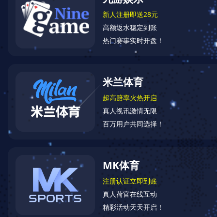
亨利向球迷发声坚定信念期待
2026-06-20 03:00
31 次阅读
在近日的新闻发布会上，亨利向球迷表达
游行庆祝活动。作为足球界的一位传奇人
念、对于欧冠的期待以及对庆祝活动的展
1、亨利发声传达信念
在近期的一次公开场合中，亨利向广大球
实力。这种强烈而坚定的态度，不仅反映