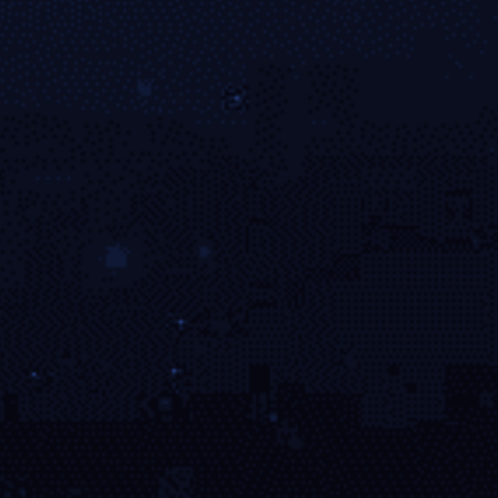
来面临挑战
其未来的发展引发了广泛关注。尤...
联系我们
快速导航
掖市甘州区东环路569号
App下载
关于我们
upport@stefaniafersini.com
隐私政策
用户协议
网站地图