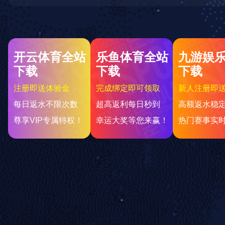
亨利强调，团队之间的团结与协作是成功
度警觉，在比赛中全力以赴，为荣誉而战
同时，亨利也呼吁球迷们不要放弃对球队
水平。这样的互动关系，使得整个球队形
2、期待首座欧冠奖杯
对于许多足球俱乐部来说，赢得欧冠奖杯
求的梦想。他相信，只要努力不懈，就一
在谈到过去一些年的表现时，亨利也提到
贵经验将成为他们走向成功的重要财富。
此外，亨利还提到了年轻新秀们的发展潜
大旗的新生力量，从而帮助俱乐部实现更