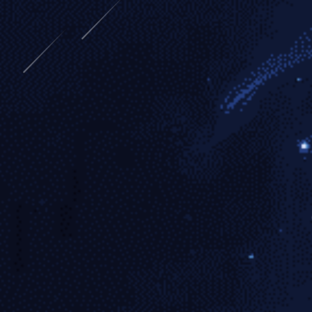
3、自豪穿上球队球衣
身为传奇前锋，亨利一直以来都是这支球
饰，更是属于他心灵深处的一份骄傲与责
在言辞间可以感受到，他对于这份事业有
在绿茵场上，为胜利拼搏。在这样的背景
同时，他也号召更多的人参与到这一盛事
分，一同分享喜悦与荣耀。
4、参与游行庆祝活动
随着赛季进入尾声，各支球队都在为最后
多热爱足球的人一起聚集，共同欢庆这个
他认为，这样的大型庆典不仅是为了表彰
人的关注，让他们体会到足球运动带来的