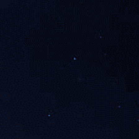
彪马推出2026至2027赛季英超官方